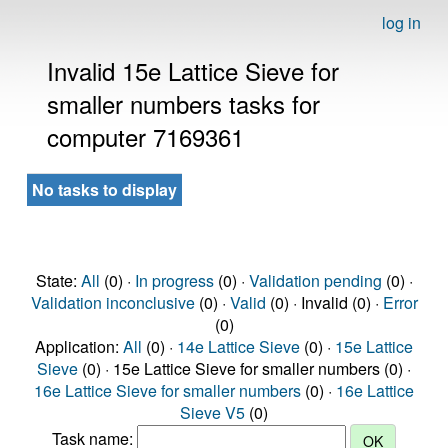
log in
Invalid 15e Lattice Sieve for
smaller numbers tasks for
computer 7169361
No tasks to display
State:
All
(0) ·
In progress
(0) ·
Validation pending
(0) ·
Validation inconclusive
(0) ·
Valid
(0) · Invalid (0) ·
Error
(0)
Application:
All
(0) ·
14e Lattice Sieve
(0) ·
15e Lattice
Sieve
(0) · 15e Lattice Sieve for smaller numbers (0) ·
16e Lattice Sieve for smaller numbers
(0) ·
16e Lattice
Sieve V5
(0)
Task name: