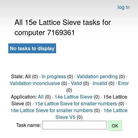
log in
All 15e Lattice Sieve tasks for
computer 7169361
No tasks to display
State: All (0) ·
In progress
(0) ·
Validation pending
(0) ·
Validation inconclusive
(0) ·
Valid
(0) ·
Invalid
(0) ·
Error
(0)
Application:
All
(0) ·
14e Lattice Sieve
(0) · 15e Lattice
Sieve (0) ·
15e Lattice Sieve for smaller numbers
(0) ·
16e Lattice Sieve for smaller numbers
(0) ·
16e Lattice
Sieve V5
(0)
Task name: