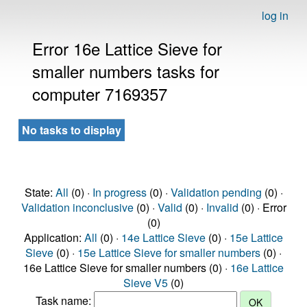
log in
Error 16e Lattice Sieve for
smaller numbers tasks for
computer 7169357
No tasks to display
State:
All
(0) ·
In progress
(0) ·
Validation pending
(0) ·
Validation inconclusive
(0) ·
Valid
(0) ·
Invalid
(0) · Error
(0)
Application:
All
(0) ·
14e Lattice Sieve
(0) ·
15e Lattice
Sieve
(0) ·
15e Lattice Sieve for smaller numbers
(0) ·
16e Lattice Sieve for smaller numbers (0) ·
16e Lattice
Sieve V5
(0)
Task name: