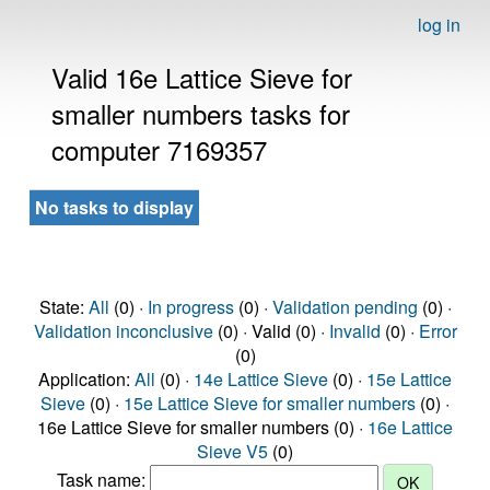
log in
Valid 16e Lattice Sieve for
smaller numbers tasks for
computer 7169357
No tasks to display
State:
All
(0) ·
In progress
(0) ·
Validation pending
(0) ·
Validation inconclusive
(0) · Valid (0) ·
Invalid
(0) ·
Error
(0)
Application:
All
(0) ·
14e Lattice Sieve
(0) ·
15e Lattice
Sieve
(0) ·
15e Lattice Sieve for smaller numbers
(0) ·
16e Lattice Sieve for smaller numbers (0) ·
16e Lattice
Sieve V5
(0)
Task name: