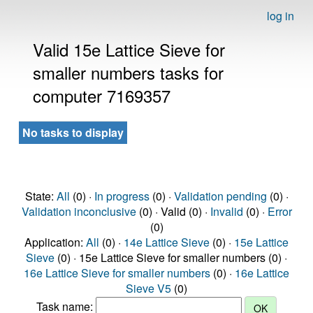
log in
Valid 15e Lattice Sieve for
smaller numbers tasks for
computer 7169357
No tasks to display
State:
All
(0) ·
In progress
(0) ·
Validation pending
(0) ·
Validation inconclusive
(0) · Valid (0) ·
Invalid
(0) ·
Error
(0)
Application:
All
(0) ·
14e Lattice Sieve
(0) ·
15e Lattice
Sieve
(0) · 15e Lattice Sieve for smaller numbers (0) ·
16e Lattice Sieve for smaller numbers
(0) ·
16e Lattice
Sieve V5
(0)
Task name: