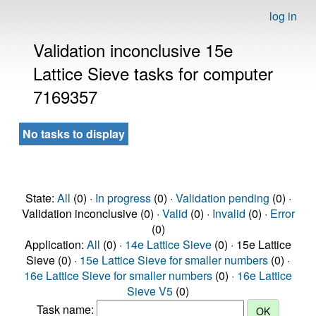
log in
Validation inconclusive 15e
Lattice Sieve tasks for computer
7169357
No tasks to display
State:
All
(0) ·
In progress
(0) ·
Validation pending
(0) ·
Validation inconclusive (0) ·
Valid
(0) ·
Invalid
(0) ·
Error
(0)
Application:
All
(0) ·
14e Lattice Sieve
(0) · 15e Lattice
Sieve (0) ·
15e Lattice Sieve for smaller numbers
(0) ·
16e Lattice Sieve for smaller numbers
(0) ·
16e Lattice
Sieve V5
(0)
Task name: