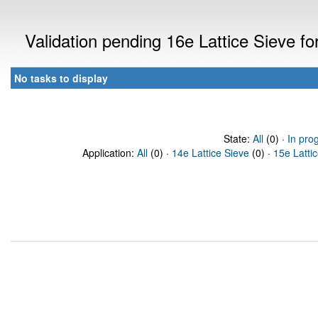
Validation pending 16e Lattice Sieve f
No tasks to display
State:
All
(0) ·
In pro
Application:
All
(0) ·
14e Lattice Sieve
(0) ·
15e Latti