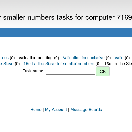
or smaller numbers tasks for computer 716
gress
(0) · Validation pending (0) ·
Validation inconclusive
(0) ·
Valid
(0) 
ce Sieve
(0) ·
15e Lattice Sieve for smaller numbers
(0) · 16e Lattice Si
Task name:
Home
|
My Account
|
Message Boards