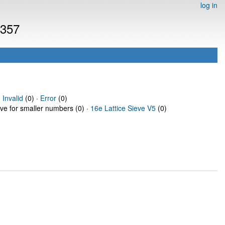
log in
9357
·
Invalid
(0) ·
Error
(0)
eve for smaller numbers (0) ·
16e Lattice Sieve V5
(0)