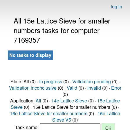
log in
All 15e Lattice Sieve for smaller
numbers tasks for computer
7169357
No tasks to display
State: All (0) ·
In progress
(0) ·
Validation pending
(0) ·
Validation inconclusive
(0) ·
Valid
(0) ·
Invalid
(0) ·
Error
(0)
Application:
All
(0) ·
14e Lattice Sieve
(0) ·
15e Lattice
Sieve
(0) · 15e Lattice Sieve for smaller numbers (0) ·
16e Lattice Sieve for smaller numbers
(0) ·
16e Lattice
Sieve V5
(0)
Task name: