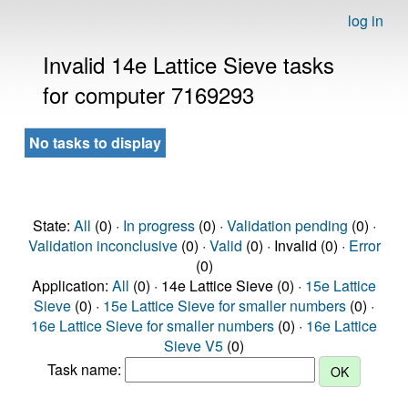
log in
Invalid 14e Lattice Sieve tasks
for computer 7169293
No tasks to display
State:
All
(0) ·
In progress
(0) ·
Validation pending
(0) ·
Validation inconclusive
(0) ·
Valid
(0) · Invalid (0) ·
Error
(0)
Application:
All
(0) · 14e Lattice Sieve (0) ·
15e Lattice
Sieve
(0) ·
15e Lattice Sieve for smaller numbers
(0) ·
16e Lattice Sieve for smaller numbers
(0) ·
16e Lattice
Sieve V5
(0)
Task name: