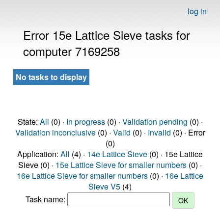
log in
Error 15e Lattice Sieve tasks for
computer 7169258
No tasks to display
State:
All
(0) ·
In progress
(0) ·
Validation pending
(0) ·
Validation inconclusive
(0) ·
Valid
(0) ·
Invalid
(0) · Error
(0)
Application:
All
(4) ·
14e Lattice Sieve
(0) · 15e Lattice
Sieve (0) ·
15e Lattice Sieve for smaller numbers
(0) ·
16e Lattice Sieve for smaller numbers
(0) ·
16e Lattice
Sieve V5
(4)
Task name: