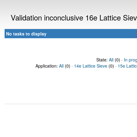
Validation inconclusive 16e Lattice Si
No tasks to display
State:
All
(0) ·
In pro
Application:
All
(0) ·
14e Lattice Sieve
(0) ·
15e Latti