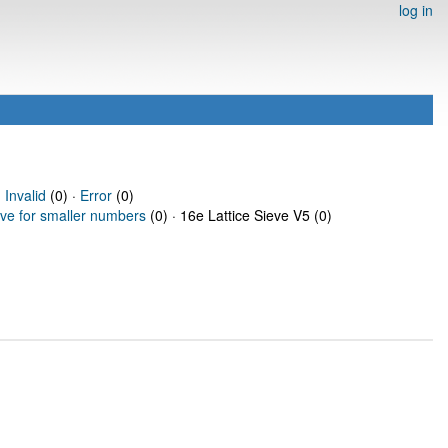
log in
·
Invalid
(0) ·
Error
(0)
eve for smaller numbers
(0) · 16e Lattice Sieve V5 (0)