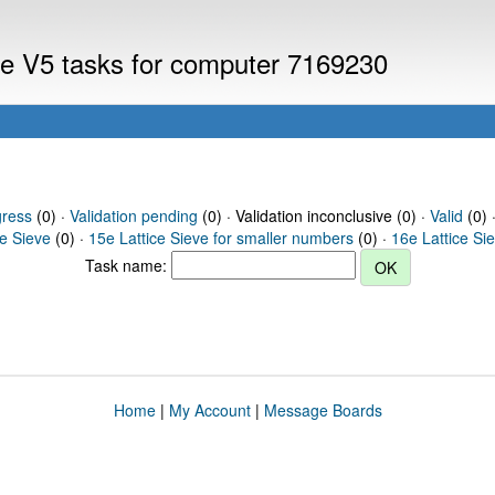
eve V5 tasks for computer 7169230
gress
(0) ·
Validation pending
(0) · Validation inconclusive (0) ·
Valid
(0) 
ce Sieve
(0) ·
15e Lattice Sieve for smaller numbers
(0) ·
16e Lattice Si
Task name:
Home
|
My Account
|
Message Boards