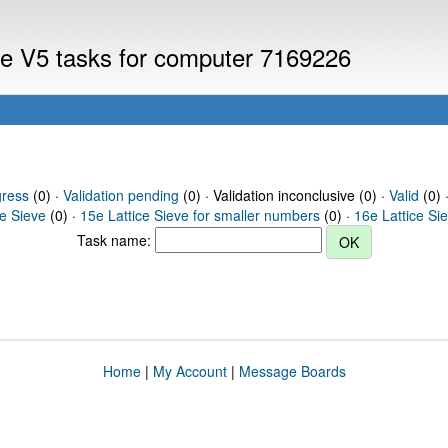
eve V5 tasks for computer 7169226
gress
(0) ·
Validation pending
(0) · Validation inconclusive (0) ·
Valid
(0) 
ce Sieve
(0) ·
15e Lattice Sieve for smaller numbers
(0) ·
16e Lattice Si
Task name:
Home
|
My Account
|
Message Boards