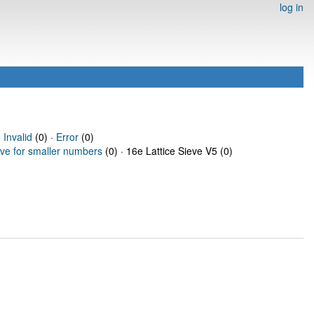
log in
·
Invalid
(0) ·
Error
(0)
eve for smaller numbers
(0) · 16e Lattice Sieve V5 (0)