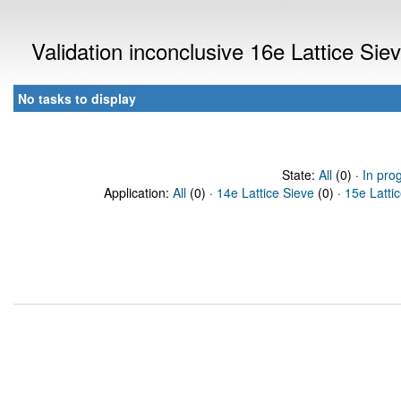
Validation inconclusive 16e Lattice Si
No tasks to display
State:
All
(0) ·
In pro
Application:
All
(0) ·
14e Lattice Sieve
(0) ·
15e Latti