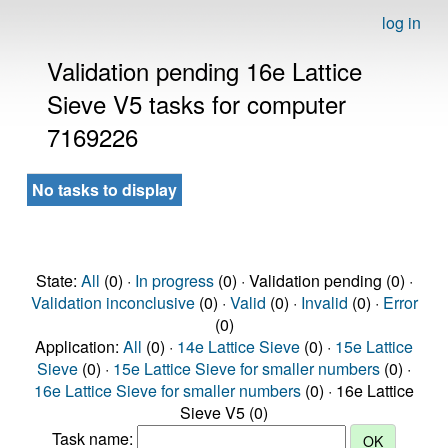
log in
Validation pending 16e Lattice
Sieve V5 tasks for computer
7169226
No tasks to display
State:
All
(0) ·
In progress
(0) · Validation pending (0) ·
Validation inconclusive
(0) ·
Valid
(0) ·
Invalid
(0) ·
Error
(0)
Application:
All
(0) ·
14e Lattice Sieve
(0) ·
15e Lattice
Sieve
(0) ·
15e Lattice Sieve for smaller numbers
(0) ·
16e Lattice Sieve for smaller numbers
(0) · 16e Lattice
Sieve V5 (0)
Task name: