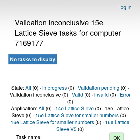
log in
Validation inconclusive 15e
Lattice Sieve tasks for computer
7169177
No tasks to display
State:
All
(0) ·
In progress
(0) ·
Validation pending
(0) ·
Validation inconclusive (0) ·
Valid
(0) ·
Invalid
(0) ·
Error
(0)
Application:
All
(0) ·
14e Lattice Sieve
(0) · 15e Lattice
Sieve (0) ·
15e Lattice Sieve for smaller numbers
(0) ·
16e Lattice Sieve for smaller numbers
(0) ·
16e Lattice
Sieve V5
(0)
Task name: