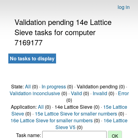
log in
Validation pending 14e Lattice
Sieve tasks for computer
7169177
No tasks to display
State:
All
(0) ·
In progress
(0) · Validation pending (0) ·
Validation inconclusive
(0) ·
Valid
(0) ·
Invalid
(0) ·
Error
(0)
Application:
All
(0) · 14e Lattice Sieve (0) ·
15e Lattice
Sieve
(0) ·
15e Lattice Sieve for smaller numbers
(0) ·
16e Lattice Sieve for smaller numbers
(0) ·
16e Lattice
Sieve V5
(0)
Task name: