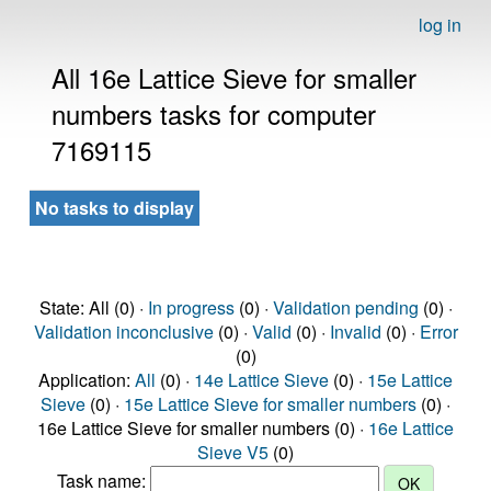
log in
All 16e Lattice Sieve for smaller
numbers tasks for computer
7169115
No tasks to display
State: All (0) ·
In progress
(0) ·
Validation pending
(0) ·
Validation inconclusive
(0) ·
Valid
(0) ·
Invalid
(0) ·
Error
(0)
Application:
All
(0) ·
14e Lattice Sieve
(0) ·
15e Lattice
Sieve
(0) ·
15e Lattice Sieve for smaller numbers
(0) ·
16e Lattice Sieve for smaller numbers (0) ·
16e Lattice
Sieve V5
(0)
Task name: