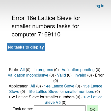
log in
Error 16e Lattice Sieve for
smaller numbers tasks for
computer 7169110
No tasks to display
State:
All
(0) ·
In progress
(0) ·
Validation pending
(0) ·
Validation inconclusive
(0) ·
Valid
(0) ·
Invalid
(0) · Error
(0)
Application:
All
(0) ·
14e Lattice Sieve
(0) ·
15e Lattice
Sieve
(0) ·
15e Lattice Sieve for smaller numbers
(0) ·
16e Lattice Sieve for smaller numbers (0) ·
16e Lattice
Sieve V5
(0)
Task name: