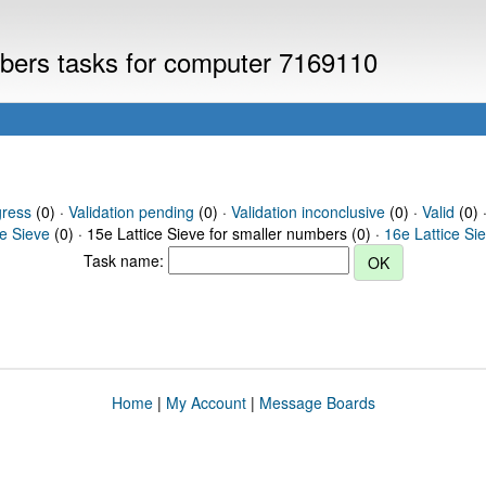
umbers tasks for computer 7169110
gress
(0) ·
Validation pending
(0) ·
Validation inconclusive
(0) ·
Valid
(0) 
ce Sieve
(0) · 15e Lattice Sieve for smaller numbers (0) ·
16e Lattice Si
Task name:
Home
|
My Account
|
Message Boards