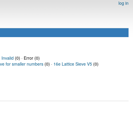
log in
·
Invalid
(0) · Error (0)
eve for smaller numbers
(0) ·
16e Lattice Sieve V5
(0)