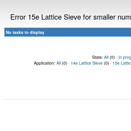
Error 15e Lattice Sieve for smaller n
No tasks to display
State:
All
(0) ·
In pro
Application:
All
(0) ·
14e Lattice Sieve
(0) ·
15e Latti