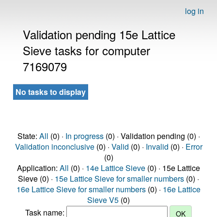
log in
Validation pending 15e Lattice
Sieve tasks for computer
7169079
No tasks to display
State:
All
(0) ·
In progress
(0) · Validation pending (0) ·
Validation inconclusive
(0) ·
Valid
(0) ·
Invalid
(0) ·
Error
(0)
Application:
All
(0) ·
14e Lattice Sieve
(0) · 15e Lattice
Sieve (0) ·
15e Lattice Sieve for smaller numbers
(0) ·
16e Lattice Sieve for smaller numbers
(0) ·
16e Lattice
Sieve V5
(0)
Task name: