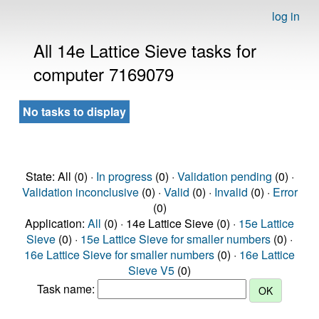
log in
All 14e Lattice Sieve tasks for
computer 7169079
No tasks to display
State: All (0) ·
In progress
(0) ·
Validation pending
(0) ·
Validation inconclusive
(0) ·
Valid
(0) ·
Invalid
(0) ·
Error
(0)
Application:
All
(0) · 14e Lattice Sieve (0) ·
15e Lattice
Sieve
(0) ·
15e Lattice Sieve for smaller numbers
(0) ·
16e Lattice Sieve for smaller numbers
(0) ·
16e Lattice
Sieve V5
(0)
Task name: