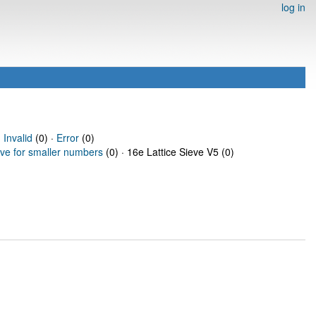
log in
·
Invalid
(0) ·
Error
(0)
eve for smaller numbers
(0) · 16e Lattice Sieve V5 (0)