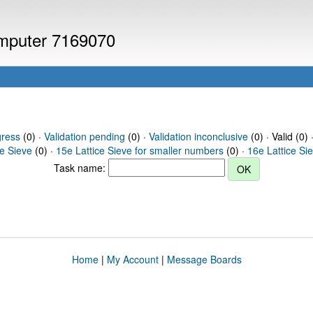
computer 7169070
gress
(0) ·
Validation pending
(0) ·
Validation inconclusive
(0) · Valid (0) 
ce Sieve
(0) ·
15e Lattice Sieve for smaller numbers
(0) ·
16e Lattice Si
Task name:
Home
|
My Account
|
Message Boards