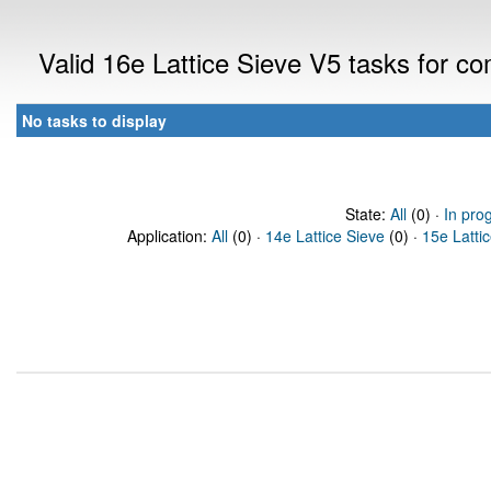
Valid 16e Lattice Sieve V5 tasks for 
No tasks to display
State:
All
(0) ·
In pro
Application:
All
(0) ·
14e Lattice Sieve
(0) ·
15e Latti