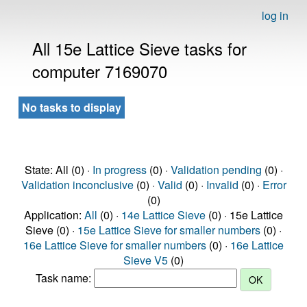
log in
All 15e Lattice Sieve tasks for
computer 7169070
No tasks to display
State: All (0) ·
In progress
(0) ·
Validation pending
(0) ·
Validation inconclusive
(0) ·
Valid
(0) ·
Invalid
(0) ·
Error
(0)
Application:
All
(0) ·
14e Lattice Sieve
(0) · 15e Lattice
Sieve (0) ·
15e Lattice Sieve for smaller numbers
(0) ·
16e Lattice Sieve for smaller numbers
(0) ·
16e Lattice
Sieve V5
(0)
Task name: