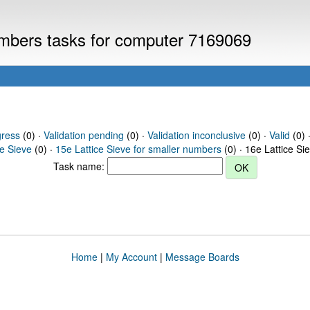
numbers tasks for computer 7169069
gress
(0) ·
Validation pending
(0) ·
Validation inconclusive
(0) ·
Valid
(0) ·
ce Sieve
(0) ·
15e Lattice Sieve for smaller numbers
(0) · 16e Lattice Si
Task name:
Home
|
My Account
|
Message Boards