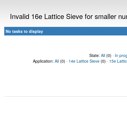
Invalid 16e Lattice Sieve for smaller 
No tasks to display
State:
All
(0) ·
In pro
Application:
All
(0) ·
14e Lattice Sieve
(0) ·
15e Latti