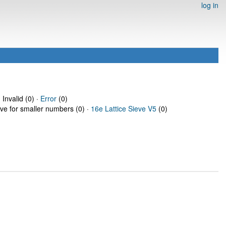
log in
 Invalid (0) ·
Error
(0)
eve for smaller numbers (0) ·
16e Lattice Sieve V5
(0)