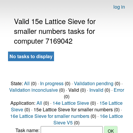
log in
Valid 15e Lattice Sieve for
smaller numbers tasks for
computer 7169042
No tasks to display
State:
All
(0) ·
In progress
(0) ·
Validation pending
(0) ·
Validation inconclusive
(0) · Valid (0) ·
Invalid
(0) ·
Error
(0)
Application:
All
(0) ·
14e Lattice Sieve
(0) ·
15e Lattice
Sieve
(0) · 15e Lattice Sieve for smaller numbers (0) ·
16e Lattice Sieve for smaller numbers
(0) ·
16e Lattice
Sieve V5
(0)
Task name: