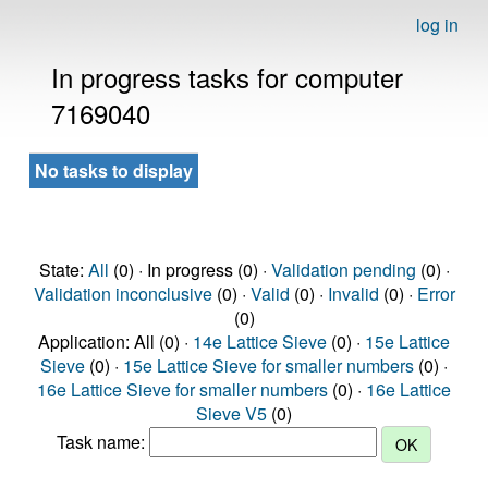
log in
In progress tasks for computer
7169040
No tasks to display
State:
All
(0) · In progress (0) ·
Validation pending
(0) ·
Validation inconclusive
(0) ·
Valid
(0) ·
Invalid
(0) ·
Error
(0)
Application: All (0) ·
14e Lattice Sieve
(0) ·
15e Lattice
Sieve
(0) ·
15e Lattice Sieve for smaller numbers
(0) ·
16e Lattice Sieve for smaller numbers
(0) ·
16e Lattice
Sieve V5
(0)
Task name: