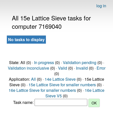
log in
All 15e Lattice Sieve tasks for
computer 7169040
No tasks to display
State: All (0) ·
In progress
(0) ·
Validation pending
(0) ·
Validation inconclusive
(0) ·
Valid
(0) ·
Invalid
(0) ·
Error
(0)
Application:
All
(0) ·
14e Lattice Sieve
(0) · 15e Lattice
Sieve (0) ·
15e Lattice Sieve for smaller numbers
(0) ·
16e Lattice Sieve for smaller numbers
(0) ·
16e Lattice
Sieve V5
(0)
Task name: