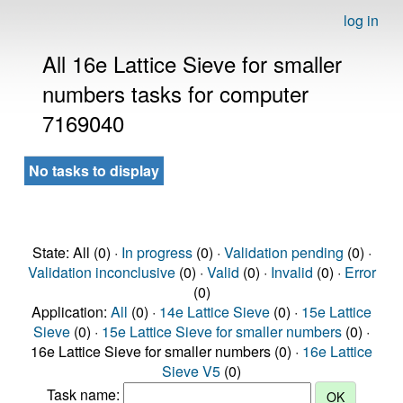
log in
All 16e Lattice Sieve for smaller
numbers tasks for computer
7169040
No tasks to display
State: All (0) ·
In progress
(0) ·
Validation pending
(0) ·
Validation inconclusive
(0) ·
Valid
(0) ·
Invalid
(0) ·
Error
(0)
Application:
All
(0) ·
14e Lattice Sieve
(0) ·
15e Lattice
Sieve
(0) ·
15e Lattice Sieve for smaller numbers
(0) ·
16e Lattice Sieve for smaller numbers (0) ·
16e Lattice
Sieve V5
(0)
Task name: