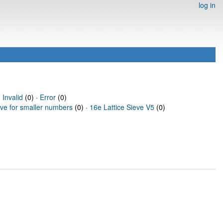
log in
·
Invalid
(0) ·
Error
(0)
eve for smaller numbers
(0) ·
16e Lattice Sieve V5
(0)