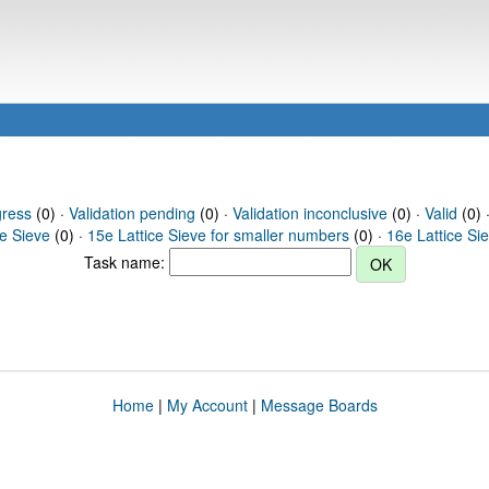
gress
(0) ·
Validation pending
(0) ·
Validation inconclusive
(0) ·
Valid
(0) 
ce Sieve
(0) ·
15e Lattice Sieve for smaller numbers
(0) ·
16e Lattice Si
Task name:
Home
|
My Account
|
Message Boards