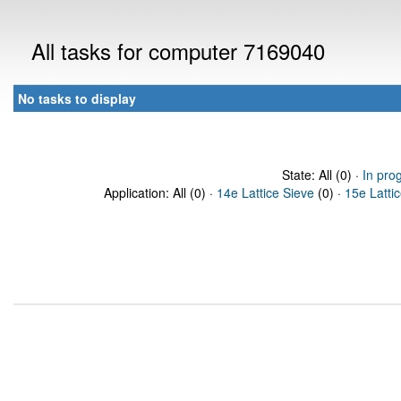
All tasks for computer 7169040
No tasks to display
State: All (0) ·
In pro
Application: All (0) ·
14e Lattice Sieve
(0) ·
15e Latti