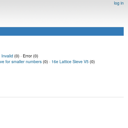
log in
·
Invalid
(0) · Error (0)
eve for smaller numbers
(0) ·
16e Lattice Sieve V5
(0)