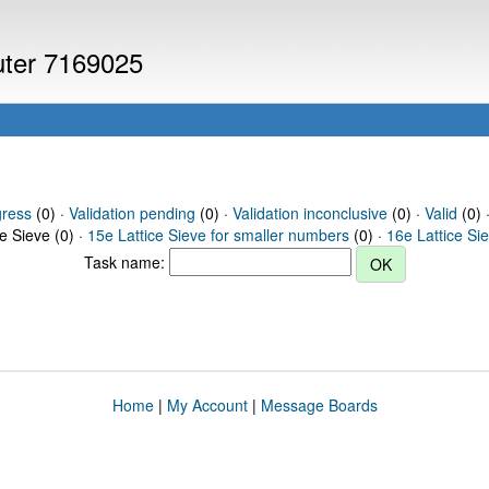
puter 7169025
gress
(0) ·
Validation pending
(0) ·
Validation inconclusive
(0) ·
Valid
(0) 
ce Sieve (0) ·
15e Lattice Sieve for smaller numbers
(0) ·
16e Lattice Si
Task name:
Home
|
My Account
|
Message Boards