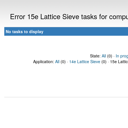
Error 15e Lattice Sieve tasks for com
No tasks to display
State:
All
(0) ·
In pro
Application:
All
(0) ·
14e Lattice Sieve
(0) · 15e Latti