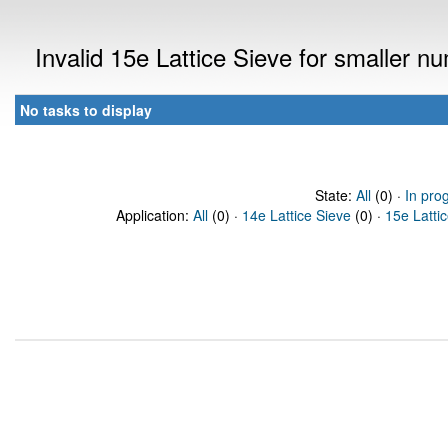
Invalid 15e Lattice Sieve for smaller 
No tasks to display
State:
All
(0) ·
In pro
Application:
All
(0) ·
14e Lattice Sieve
(0) ·
15e Latti