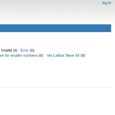
log in
 Invalid (0) ·
Error
(0)
eve for smaller numbers
(0) ·
16e Lattice Sieve V5
(0)