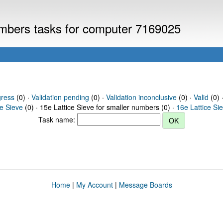
numbers tasks for computer 7169025
gress
(0) ·
Validation pending
(0) ·
Validation inconclusive
(0) ·
Valid
(0) ·
ce Sieve
(0) · 15e Lattice Sieve for smaller numbers (0) ·
16e Lattice Si
Task name:
Home
|
My Account
|
Message Boards