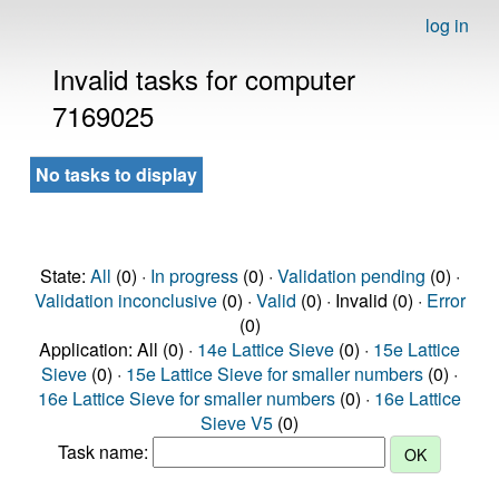
log in
Invalid tasks for computer
7169025
No tasks to display
State:
All
(0) ·
In progress
(0) ·
Validation pending
(0) ·
Validation inconclusive
(0) ·
Valid
(0) · Invalid (0) ·
Error
(0)
Application: All (0) ·
14e Lattice Sieve
(0) ·
15e Lattice
Sieve
(0) ·
15e Lattice Sieve for smaller numbers
(0) ·
16e Lattice Sieve for smaller numbers
(0) ·
16e Lattice
Sieve V5
(0)
Task name: