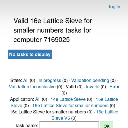
log in
Valid 16e Lattice Sieve for
smaller numbers tasks for
computer 7169025
No tasks to display
State:
All
(0) ·
In progress
(0) ·
Validation pending
(0) ·
Validation inconclusive
(0) · Valid (0) ·
Invalid
(0) ·
Error
(0)
Application:
All
(0) ·
14e Lattice Sieve
(0) ·
15e Lattice
Sieve
(0) ·
15e Lattice Sieve for smaller numbers
(0) ·
16e Lattice Sieve for smaller numbers (0) ·
16e Lattice
Sieve V5
(0)
Task name: