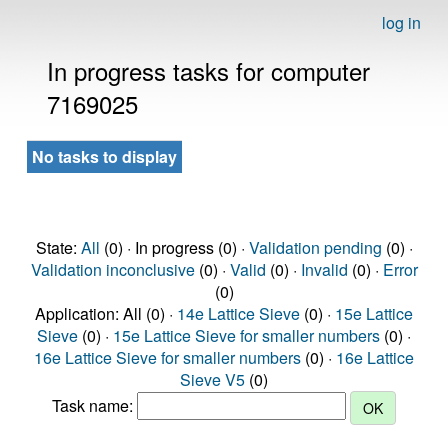
log in
In progress tasks for computer
7169025
No tasks to display
State:
All
(0) · In progress (0) ·
Validation pending
(0) ·
Validation inconclusive
(0) ·
Valid
(0) ·
Invalid
(0) ·
Error
(0)
Application: All (0) ·
14e Lattice Sieve
(0) ·
15e Lattice
Sieve
(0) ·
15e Lattice Sieve for smaller numbers
(0) ·
16e Lattice Sieve for smaller numbers
(0) ·
16e Lattice
Sieve V5
(0)
Task name: