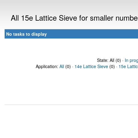
All 15e Lattice Sieve for smaller numb
No tasks to display
State: All (0) ·
In pro
Application:
All
(0) ·
14e Lattice Sieve
(0) ·
15e Latti