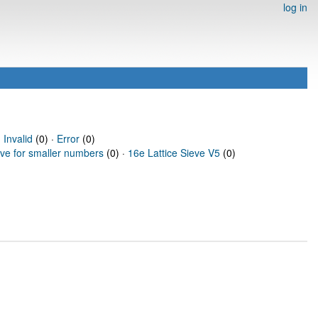
log in
·
Invalid
(0) ·
Error
(0)
eve for smaller numbers
(0) ·
16e Lattice Sieve V5
(0)