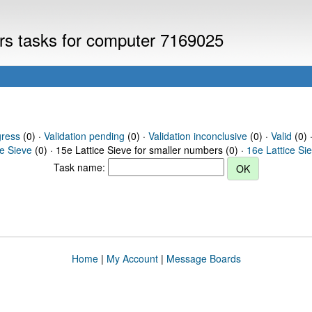
ers tasks for computer 7169025
gress
(0) ·
Validation pending
(0) ·
Validation inconclusive
(0) ·
Valid
(0) 
ce Sieve
(0) · 15e Lattice Sieve for smaller numbers (0) ·
16e Lattice Si
Task name:
Home
|
My Account
|
Message Boards