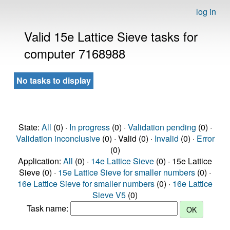
log in
Valid 15e Lattice Sieve tasks for
computer 7168988
No tasks to display
State:
All
(0) ·
In progress
(0) ·
Validation pending
(0) ·
Validation inconclusive
(0) · Valid (0) ·
Invalid
(0) ·
Error
(0)
Application:
All
(0) ·
14e Lattice Sieve
(0) · 15e Lattice
Sieve (0) ·
15e Lattice Sieve for smaller numbers
(0) ·
16e Lattice Sieve for smaller numbers
(0) ·
16e Lattice
Sieve V5
(0)
Task name: