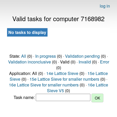
log in
Valid tasks for computer 7168982
No tasks to display
State:
All
(0) ·
In progress
(0) ·
Validation pending
(0) ·
Validation inconclusive
(0) · Valid (0) ·
Invalid
(0) ·
Error
(0)
Application: All (0) ·
14e Lattice Sieve
(0) ·
15e Lattice
Sieve
(0) ·
15e Lattice Sieve for smaller numbers
(0) ·
16e Lattice Sieve for smaller numbers
(0) ·
16e Lattice
Sieve V5
(0)
Task name: