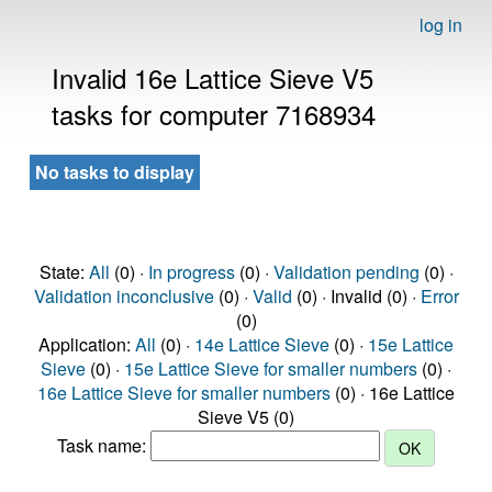
log in
Invalid 16e Lattice Sieve V5
tasks for computer 7168934
No tasks to display
State:
All
(0) ·
In progress
(0) ·
Validation pending
(0) ·
Validation inconclusive
(0) ·
Valid
(0) · Invalid (0) ·
Error
(0)
Application:
All
(0) ·
14e Lattice Sieve
(0) ·
15e Lattice
Sieve
(0) ·
15e Lattice Sieve for smaller numbers
(0) ·
16e Lattice Sieve for smaller numbers
(0) · 16e Lattice
Sieve V5 (0)
Task name: