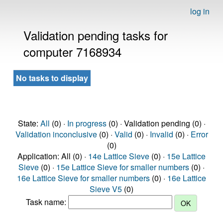
log in
Validation pending tasks for
computer 7168934
No tasks to display
State:
All
(0) ·
In progress
(0) · Validation pending (0) ·
Validation inconclusive
(0) ·
Valid
(0) ·
Invalid
(0) ·
Error
(0)
Application: All (0) ·
14e Lattice Sieve
(0) ·
15e Lattice
Sieve
(0) ·
15e Lattice Sieve for smaller numbers
(0) ·
16e Lattice Sieve for smaller numbers
(0) ·
16e Lattice
Sieve V5
(0)
Task name: