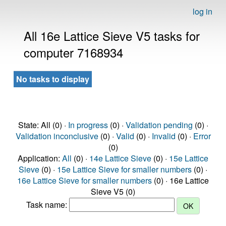
log in
All 16e Lattice Sieve V5 tasks for
computer 7168934
No tasks to display
State: All (0) ·
In progress
(0) ·
Validation pending
(0) ·
Validation inconclusive
(0) ·
Valid
(0) ·
Invalid
(0) ·
Error
(0)
Application:
All
(0) ·
14e Lattice Sieve
(0) ·
15e Lattice
Sieve
(0) ·
15e Lattice Sieve for smaller numbers
(0) ·
16e Lattice Sieve for smaller numbers
(0) · 16e Lattice
Sieve V5 (0)
Task name: