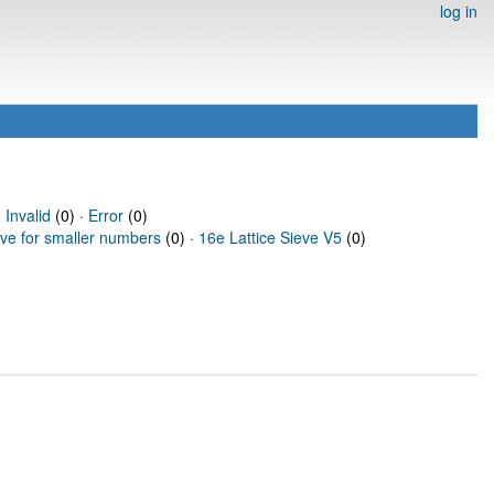
log in
·
Invalid
(0) ·
Error
(0)
eve for smaller numbers
(0) ·
16e Lattice Sieve V5
(0)