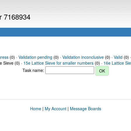
er 7168934
gress
(0) ·
Validation pending
(0) ·
Validation inconclusive
(0) ·
Valid
(0) 
ce Sieve (0) ·
15e Lattice Sieve for smaller numbers
(0) ·
16e Lattice Si
Task name:
Home
|
My Account
|
Message Boards