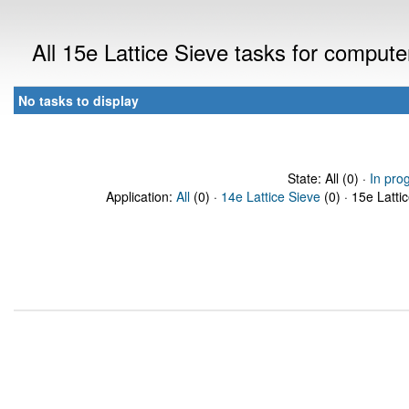
All 15e Lattice Sieve tasks for comput
No tasks to display
State: All (0) ·
In pro
Application:
All
(0) ·
14e Lattice Sieve
(0) · 15e Latti