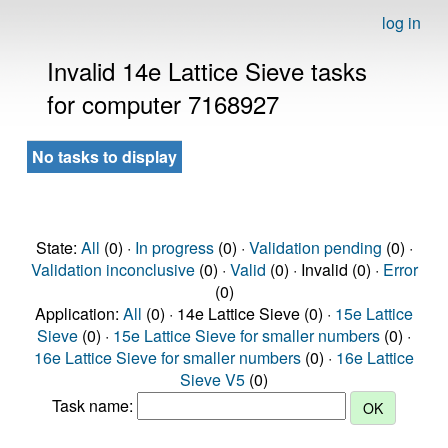
log in
Invalid 14e Lattice Sieve tasks
for computer 7168927
No tasks to display
State:
All
(0) ·
In progress
(0) ·
Validation pending
(0) ·
Validation inconclusive
(0) ·
Valid
(0) · Invalid (0) ·
Error
(0)
Application:
All
(0) · 14e Lattice Sieve (0) ·
15e Lattice
Sieve
(0) ·
15e Lattice Sieve for smaller numbers
(0) ·
16e Lattice Sieve for smaller numbers
(0) ·
16e Lattice
Sieve V5
(0)
Task name: