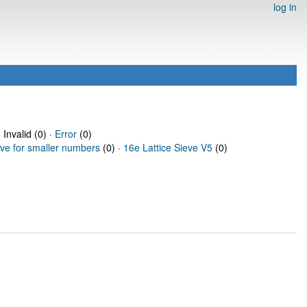
log in
 Invalid (0) ·
Error
(0)
eve for smaller numbers
(0) ·
16e Lattice Sieve V5
(0)