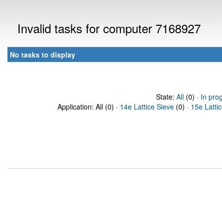
Invalid tasks for computer 7168927
No tasks to display
State:
All
(0) ·
In pro
Application: All (0) ·
14e Lattice Sieve
(0) ·
15e Latti