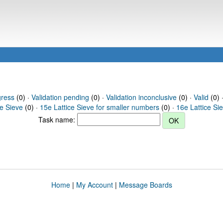
gress
(0) ·
Validation pending
(0) ·
Validation inconclusive
(0) ·
Valid
(0) ·
ce Sieve
(0) ·
15e Lattice Sieve for smaller numbers
(0) ·
16e Lattice Si
Task name:
Home
|
My Account
|
Message Boards