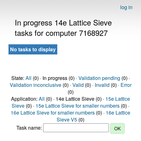
log in
In progress 14e Lattice Sieve
tasks for computer 7168927
No tasks to display
State:
All
(0) · In progress (0) ·
Validation pending
(0) ·
Validation inconclusive
(0) ·
Valid
(0) ·
Invalid
(0) ·
Error
(0)
Application:
All
(0) · 14e Lattice Sieve (0) ·
15e Lattice
Sieve
(0) ·
15e Lattice Sieve for smaller numbers
(0) ·
16e Lattice Sieve for smaller numbers
(0) ·
16e Lattice
Sieve V5
(0)
Task name: