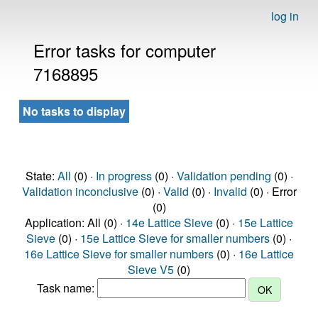
log in
Error tasks for computer
7168895
No tasks to display
State:
All
(0) ·
In progress
(0) ·
Validation pending
(0) ·
Validation inconclusive
(0) ·
Valid
(0) ·
Invalid
(0) · Error
(0)
Application: All (0) ·
14e Lattice Sieve
(0) ·
15e Lattice
Sieve
(0) ·
15e Lattice Sieve for smaller numbers
(0) ·
16e Lattice Sieve for smaller numbers
(0) ·
16e Lattice
Sieve V5
(0)
Task name: