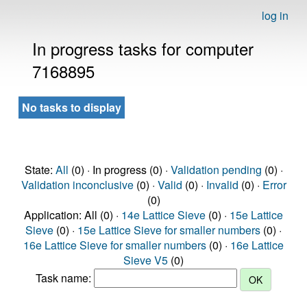
log in
In progress tasks for computer
7168895
No tasks to display
State:
All
(0) · In progress (0) ·
Validation pending
(0) ·
Validation inconclusive
(0) ·
Valid
(0) ·
Invalid
(0) ·
Error
(0)
Application: All (0) ·
14e Lattice Sieve
(0) ·
15e Lattice
Sieve
(0) ·
15e Lattice Sieve for smaller numbers
(0) ·
16e Lattice Sieve for smaller numbers
(0) ·
16e Lattice
Sieve V5
(0)
Task name: