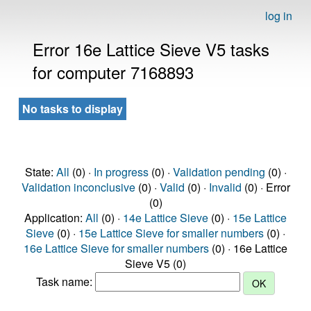
log in
Error 16e Lattice Sieve V5 tasks
for computer 7168893
No tasks to display
State:
All
(0) ·
In progress
(0) ·
Validation pending
(0) ·
Validation inconclusive
(0) ·
Valid
(0) ·
Invalid
(0) · Error
(0)
Application:
All
(0) ·
14e Lattice Sieve
(0) ·
15e Lattice
Sieve
(0) ·
15e Lattice Sieve for smaller numbers
(0) ·
16e Lattice Sieve for smaller numbers
(0) · 16e Lattice
Sieve V5 (0)
Task name: