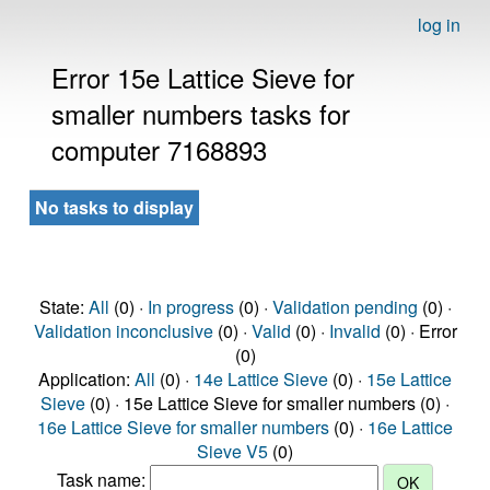
log in
Error 15e Lattice Sieve for
smaller numbers tasks for
computer 7168893
No tasks to display
State:
All
(0) ·
In progress
(0) ·
Validation pending
(0) ·
Validation inconclusive
(0) ·
Valid
(0) ·
Invalid
(0) · Error
(0)
Application:
All
(0) ·
14e Lattice Sieve
(0) ·
15e Lattice
Sieve
(0) · 15e Lattice Sieve for smaller numbers (0) ·
16e Lattice Sieve for smaller numbers
(0) ·
16e Lattice
Sieve V5
(0)
Task name: