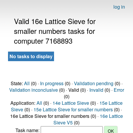
log in
Valid 16e Lattice Sieve for
smaller numbers tasks for
computer 7168893
No tasks to display
State:
All
(0) ·
In progress
(0) ·
Validation pending
(0) ·
Validation inconclusive
(0) · Valid (0) ·
Invalid
(0) ·
Error
(0)
Application:
All
(0) ·
14e Lattice Sieve
(0) ·
15e Lattice
Sieve
(0) ·
15e Lattice Sieve for smaller numbers
(0) ·
16e Lattice Sieve for smaller numbers (0) ·
16e Lattice
Sieve V5
(0)
Task name: