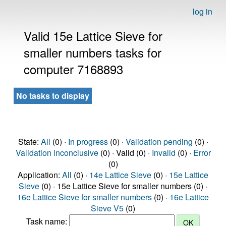
log in
Valid 15e Lattice Sieve for
smaller numbers tasks for
computer 7168893
No tasks to display
State:
All
(0) ·
In progress
(0) ·
Validation pending
(0) ·
Validation inconclusive
(0) · Valid (0) ·
Invalid
(0) ·
Error
(0)
Application:
All
(0) ·
14e Lattice Sieve
(0) ·
15e Lattice
Sieve
(0) · 15e Lattice Sieve for smaller numbers (0) ·
16e Lattice Sieve for smaller numbers
(0) ·
16e Lattice
Sieve V5
(0)
Task name: