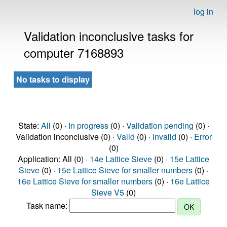
log in
Validation inconclusive tasks for
computer 7168893
No tasks to display
State:
All
(0) ·
In progress
(0) ·
Validation pending
(0) ·
Validation inconclusive (0) ·
Valid
(0) ·
Invalid
(0) ·
Error
(0)
Application: All (0) ·
14e Lattice Sieve
(0) ·
15e Lattice
Sieve
(0) ·
15e Lattice Sieve for smaller numbers
(0) ·
16e Lattice Sieve for smaller numbers
(0) ·
16e Lattice
Sieve V5
(0)
Task name: